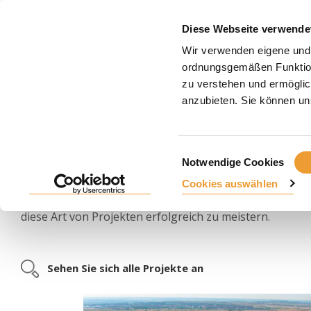
PRO
Diese Webseite verwende
Wir verwenden eigene und 
Startseite
Projekte
Hochbau
Sportanlagen
ordnungsgemäßen Funktiona
zu verstehen und ermöglic
SPORTANLAGEN
anzubieten. Sie können uns
Einwilligungsauswahl
Dabei handelt es sich um Großprojekte, die sich durch
Notwendige Cookies
Sichtbetonoberflächen und Sicherheitsanforderungen 
Cookies auswählen
Gründliche Planung und Reaktionsfähigkeit
sind uns
diese Art von Projekten erfolgreich zu meistern.
Sehen Sie sich alle Projekte an