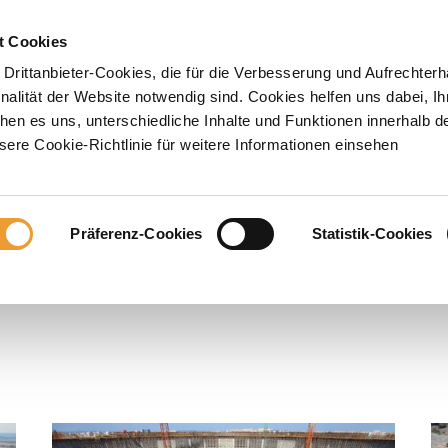
DUKTE
SERVICELEISTUNGEN
PROJEKTE
ULMA
KAR
t Cookies
Drittanbieter-Cookies, die für die Verbesserung und Aufrechterh
lität der Website notwendig sind. Cookies helfen uns dabei, Ih
hen es uns, unterschiedliche Inhalte und Funktionen innerhalb d
ere Cookie-Richtlinie für weitere Informationen einsehen
 ihre komplexen Geometrien,
Präferenz-Cookies
Statistik-Cookies
auszeichnen.
ere Schlüsselfaktoren, um