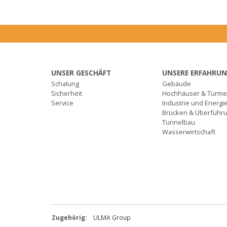
UNSER GESCHÄFT
UNSERE ERFAHRU
Schalung
Gebäude
Sicherheit
Hochhäuser & Türm
Service
Industrie und Energi
Brücken & Überführ
Tunnelbau
Wasserwirtschaft
Zugehörig:
ULMA Group