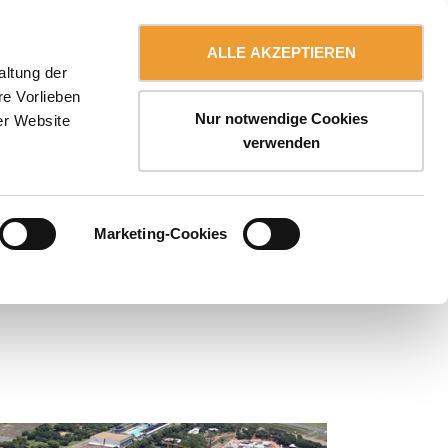
Kontaktieren Sie uns
Deutsch
RIERE
myULMA
ALLE AKZEPTIEREN
altung der
re Vorlieben
Nur notwendige Cookies
er Website
verwenden
Marketing-Cookies