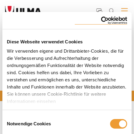
Startseite
Home features
Our projects
Diese Webseite verwendet Cookies
Wir verwenden eigene und Drittanbieter-Cookies, die für
die Verbesserung und Aufrechterhaltung der
OUR PROJECTS
ordnungsgemäßen Funktionalität der Website notwendig
sind. Cookies helfen uns dabei, Ihre Vorlieben zu
verstehen und ermöglichen es uns, unterschiedliche
We're leading manufacturer and suplier of for
Inhalte und Funktionen innerhalb der Website anzubieten.
Sie können unsere Cookie-Richtlinie für weitere
KONTAKTIEREN SIE UNS
Informationen einsehen
Einwilligungsauswahl
Notwendige Cookies