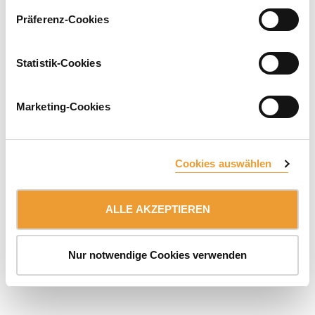
Präferenz-Cookies
NEWSLETTER ABONNIEREN
Statistik-Cookies
Zugehörig:
ULMA Group
Marketing-Cookies
IMPRESSUM
AGB
NUTZUNGSBEDINGUNGEN
DATENSCHUTZ & COOKIES
INTERNER INFORMATIONSKANAL
© 2026 ULMA C y E, S.Coop.
Cookies auswählen
ALLE AKZEPTIEREN
Nur notwendige Cookies verwenden