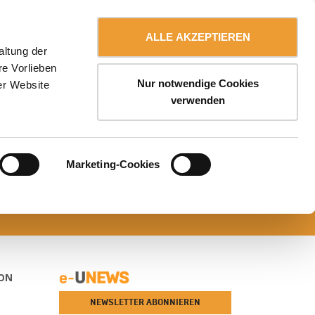
Kontaktieren Sie uns
Deutsch
RIERE
myULMA
ALLE AKZEPTIEREN
altung der
re Vorlieben
Nur notwendige Cookies
er Website
verwenden
Marketing-Cookies
ON
NEWSLETTER ABONNIEREN