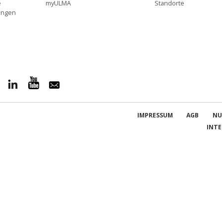
e
myULMA
Standorte
ungen
IMPRESSUM
AGB
NU
INT