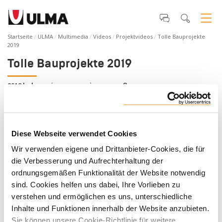
Startseite
ULMA
Multimedia
Videos
Projektvideos
Tolle Bauprojekte
2019
Tolle Bauprojekte 2019
2019 haben wir uns gemeinsam großen
Bauherausforderungen gestellt: Brücken, Wolkenkratzer,
Tunnel, Wohngebäude etc. Wir waren da, wo Sie uns
brauchten. Wir bieten Ihnen auf Ihre Bedürfnisse angepasste
Lösungen, Gerüste und Schalungssysteme. Jetzt ist es an der
Diese Webseite verwendet Cookies
Zeit, sich neuen Herausforderungen zu stellen, und wir
werden es wieder gemeinsam tun. Wir sind in Ihrer Nähe, wo
Wir verwenden eigene und Drittanbieter-Cookies, die für
immer Sie uns brauchen und für alles, was Sie brauchen. In
die Verbesserung und Aufrechterhaltung der
Ihrer Nähe, mit hochwertigen Schalungs- und
ordnungsgemäßen Funktionalität der Website notwendig
Gerüstlösungen.
sind. Cookies helfen uns dabei, Ihre Vorlieben zu
verstehen und ermöglichen es uns, unterschiedliche
Inhalte und Funktionen innerhalb der Website anzubieten.
Sie können unsere Cookie-Richtlinie für weitere