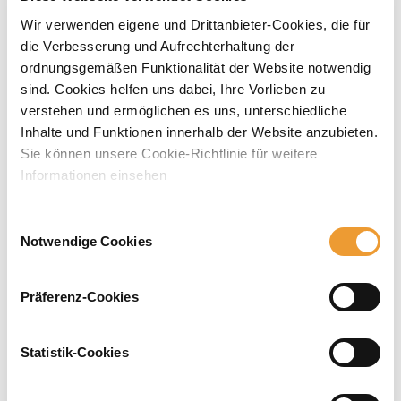
Wir verwenden eigene und Drittanbieter-Cookies, die für
die Verbesserung und Aufrechterhaltung der
ordnungsgemäßen Funktionalität der Website notwendig
sind. Cookies helfen uns dabei, Ihre Vorlieben zu
verstehen und ermöglichen es uns, unterschiedliche
Inhalte und Funktionen innerhalb der Website anzubieten.
Sie können unsere Cookie-Richtlinie für weitere
Informationen einsehen
Einwilligungsauswahl
Notwendige Cookies
Präferenz-Cookies
„Wir freuen uns besonders, Teil dieser Community von 112
Förderern aus Unternehmen, Vereinen, Stiftungen und
Privatpersonen für 385 Studierende zu sein.“ berichtet
Statistik-Cookies
Matthias Oeckel.
Die ULMA Construction setzt hier zukunftsweisend in das